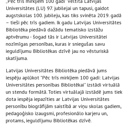
„Pēc trīs mirkļiem 100 gadi” veltīta Latvijas
Universitātes (LU) 97. jubilejai un tapusi, gaidot
augstskolas 100. jubileju, kas tiks svinēta 2019. gadā
– tieši pēc trīs gadiem. Ik gadu Latvijas Universitātes
Bibliotēka piedāvā dažādu tematisko izstāžu
aptvērumu - šogad tās ir Latvijas Universitātei
nozīmīgas personības, kuras ir sniegušas savu
ieguldījumu Bibliotēkas dzīvē jau no vēsturiskā
skatījuma.
Latvijas Universitātes Bibliotēka piedāvā jums
iespēju aplūkot "Pēc trīs mirkļiem 100 gadi: Latvijas
Universitātes personības Bibliotēkai" izstādi virtuālā
un stendu formātā. Toties virtuālajā izstādē jums tiek
dota iespēja iepazīties ar Latvijas Universitātes
personību biogrāfijām saistībā ar viņu skolas gadiem,
pedagoģisko izaugsmi, profesionālo karjeru un,
protams, ieguldījumu Bibliotēkas dzīvē.